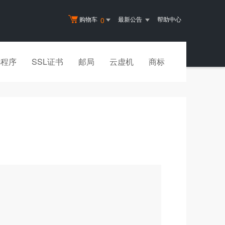
购物车
最新公告
帮助中心
0
小程序
SSL证书
邮局
云虚机
商标
？