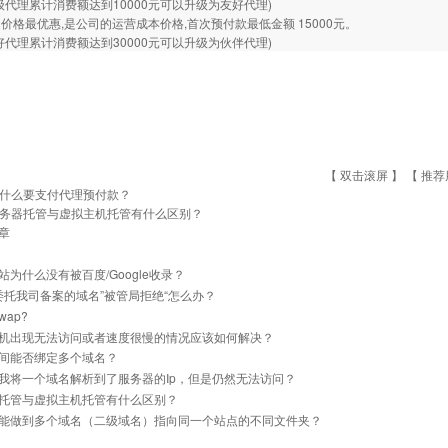
级代理累计消费额达到10000元可以升级为友好代理)
价格最优惠,是公司的运营成本价格,首次预付款最低金额 15000元。
好代理累计消费额达到30000元可以升级为伙伴代理)
【 双击滚屏 】 【
推荐
什么要支付代理预付款？
务器托管与虚拟主机托管有什么区别？
章
站为什么没有被百度/Google收录？
]委托我司备案的域名”被管局拒绝“怎么办？
ap?
机出现无法访问或者速度很慢的情况应该如何解决？
间能否绑定多个域名？
我将一个域名解析到了服务器的Ip，但是仍然无法访问？
托管与虚拟主机托管有什么区别？
能做到多个域名（二级域名）指向同一个站点的不同文件夹？