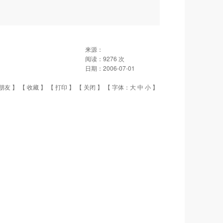
来源：
阅读：
9276
次
日期：
2006-07-01
朋友
】 【
收藏
】 【
打印
】 【
关闭
】 【 字体：
大
中
小
】